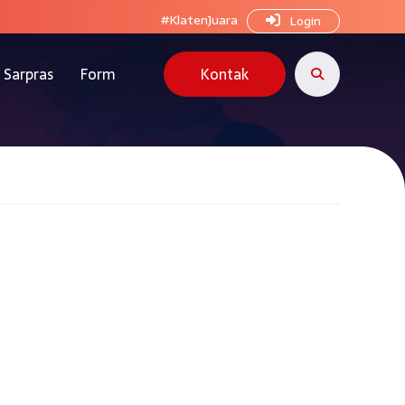
#KlatenJuara
Login
Sarpras
Form
Kontak