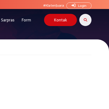
#KlatenJuara
Login
Sarpras
Form
Kontak