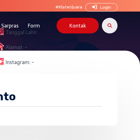
#KlatenJuara
Login
Sarpras
Form
Kontak
Tanggal Lahir:
Alamat:
-
Instagram:
-
nto