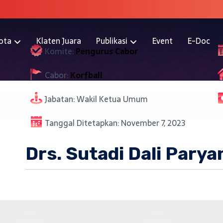
ota
Klaten Juara
Publikasi
Event
E-Doc
Komite:
Pengurus Cabor
Cabor:
Korfball
Jabatan:
Wakil Ketua Umum
Tanggal Ditetapkan:
November 7, 2023
Drs. Sutadi Dali Parya