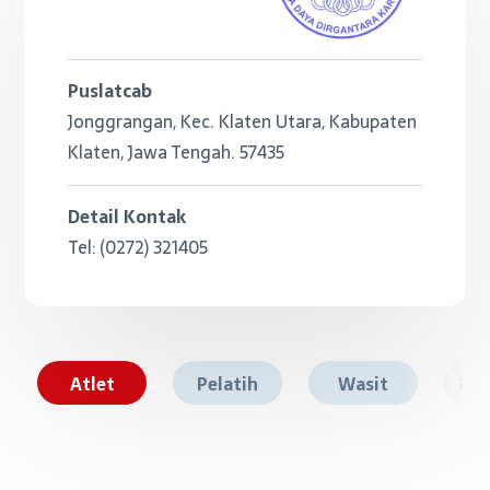
Puslatcab
Jonggrangan, Kec. Klaten Utara, Kabupaten
Klaten, Jawa Tengah. 57435
Detail Kontak
Tel: (0272) 321405
Atlet
Pelatih
Wasit
Pen