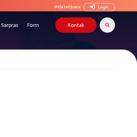
#KlatenJuara
Login
Sarpras
Form
Kontak