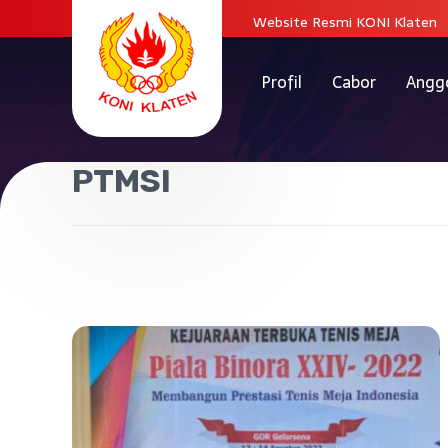
Website Resmi KONI Klaten
Profil
Cabor
Angg
PTMSI