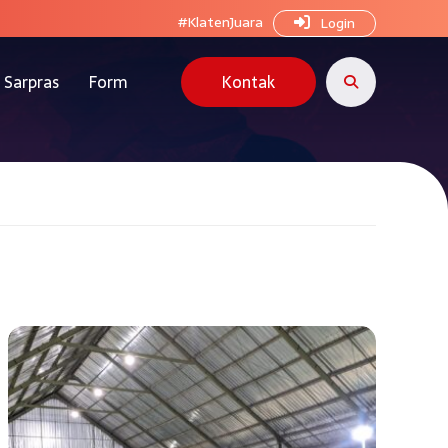
#KlatenJuara
Login
Sarpras
Form
Kontak