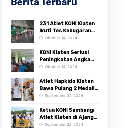
Berita Terbaru
231 Atlet KONI Klaten
Ikuti Tes Kebugaran
Atlet III
Oktober 14, 2024
KONI Klaten Seriusi
Peningkatan Angka
VO2Max Atletnya,
Oktober 14, 2024
Undang Gandung
Darmoko
Atlet Hapkido Klaten
Bawa Pulang 2 Medali
Perunggu PON XXI
September 22, 2024
Ketua KONI Sambangi
Atlet Klaten di Ajang
PON XXI
September 22, 2024