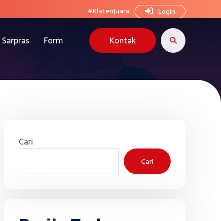
#KlatenJuara
Login
Sarpras
Form
Kontak
Cari
Cari