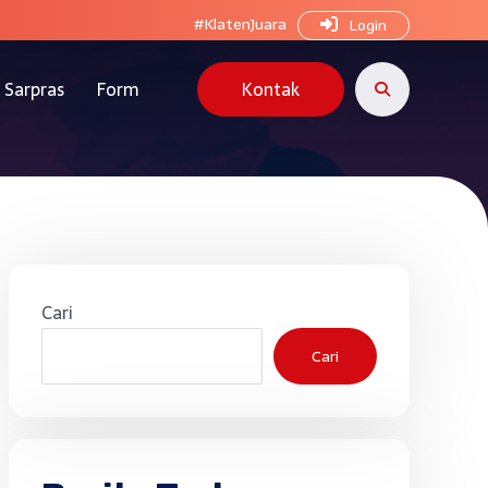
#KlatenJuara
Login
Sarpras
Form
Kontak
Cari
Cari