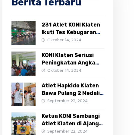
Berita Terbaru
231 Atlet KONI Klaten
Ikuti Tes Kebugaran
Atlet III
Oktober 14, 2024
KONI Klaten Seriusi
Peningkatan Angka
VO2Max Atletnya,
Oktober 14, 2024
Undang Gandung
Darmoko
Atlet Hapkido Klaten
Bawa Pulang 2 Medali
Perunggu PON XXI
September 22, 2024
Ketua KONI Sambangi
Atlet Klaten di Ajang
PON XXI
September 22, 2024